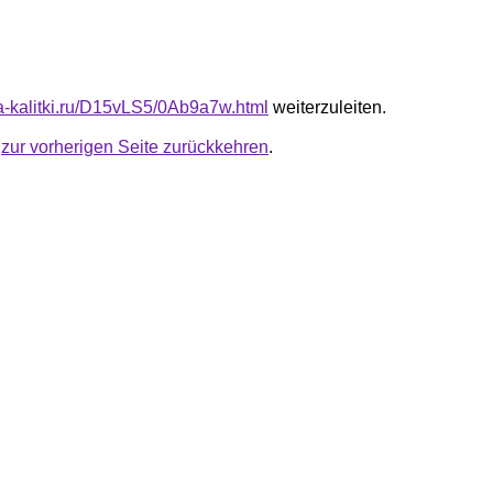
ota-kalitki.ru/D15vLS5/0Ab9a7w.html
weiterzuleiten.
u
zur vorherigen Seite zurückkehren
.