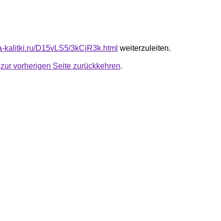
ta-kalitki.ru/D15vLS5/3kCjR3k.html
weiterzuleiten.
u
zur vorherigen Seite zurückkehren
.