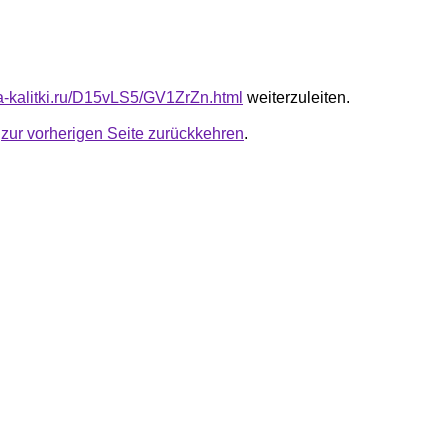
ta-kalitki.ru/D15vLS5/GV1ZrZn.html
weiterzuleiten.
u
zur vorherigen Seite zurückkehren
.