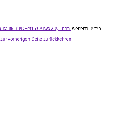
ta-kalitki.ru/DFet1YO/1wxV0yT.html
weiterzuleiten.
u
zur vorherigen Seite zurückkehren
.