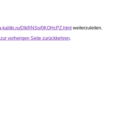
ota-kalitki.ru/DlkRNSo/0KOHcPZ.html
weiterzuleiten.
u
zur vorherigen Seite zurückkehren
.