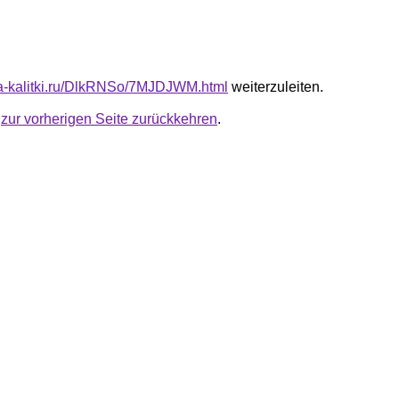
ota-kalitki.ru/DlkRNSo/7MJDJWM.html
weiterzuleiten.
u
zur vorherigen Seite zurückkehren
.