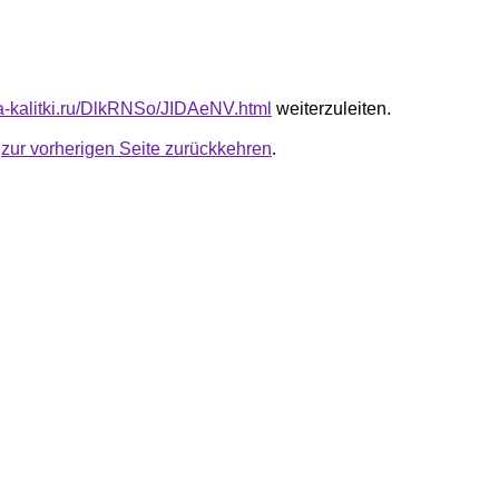
ota-kalitki.ru/DlkRNSo/JIDAeNV.html
weiterzuleiten.
u
zur vorherigen Seite zurückkehren
.