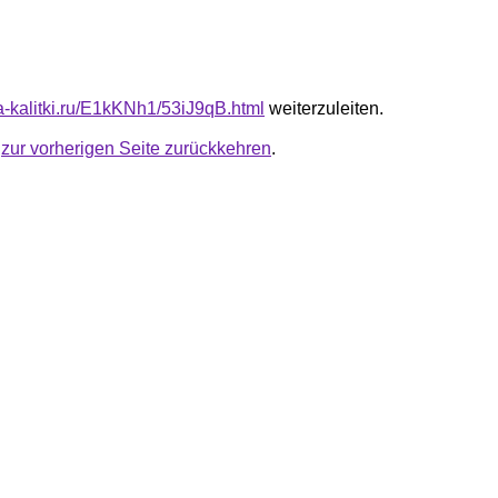
ta-kalitki.ru/E1kKNh1/53iJ9qB.html
weiterzuleiten.
u
zur vorherigen Seite zurückkehren
.