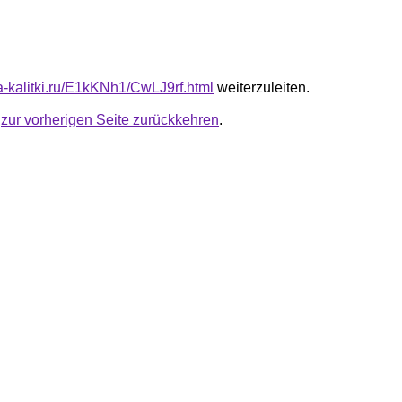
ta-kalitki.ru/E1kKNh1/CwLJ9rf.html
weiterzuleiten.
u
zur vorherigen Seite zurückkehren
.