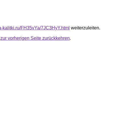
ota-kalitki.ru/FH35vYa/7JC3HyY.html
weiterzuleiten.
u
zur vorherigen Seite zurückkehren
.