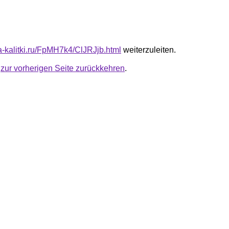
ta-kalitki.ru/FpMH7k4/ClJRJjb.html
weiterzuleiten.
u
zur vorherigen Seite zurückkehren
.