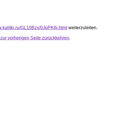
ta-kalitki.ru/GL10Bzx/0JpPK6j.html
weiterzuleiten.
u
zur vorherigen Seite zurückkehren
.