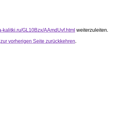
ota-kalitki.ru/GL10Bzx/AAmdUvf.html
weiterzuleiten.
u
zur vorherigen Seite zurückkehren
.