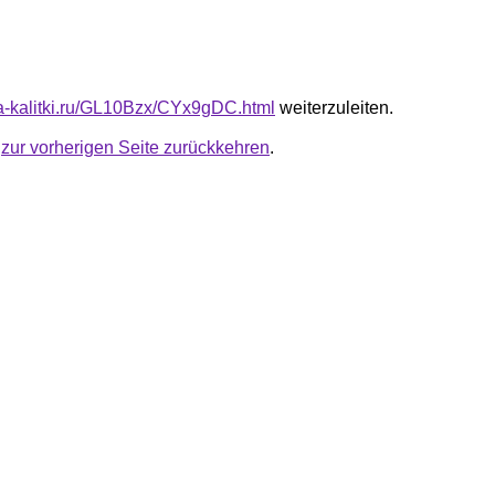
ota-kalitki.ru/GL10Bzx/CYx9gDC.html
weiterzuleiten.
u
zur vorherigen Seite zurückkehren
.