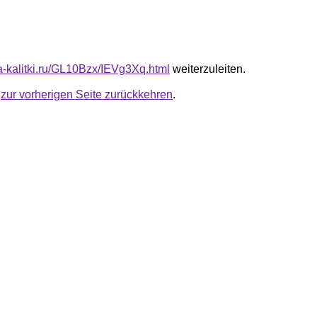
ta-kalitki.ru/GL10Bzx/IEVg3Xq.html
weiterzuleiten.
u
zur vorherigen Seite zurückkehren
.