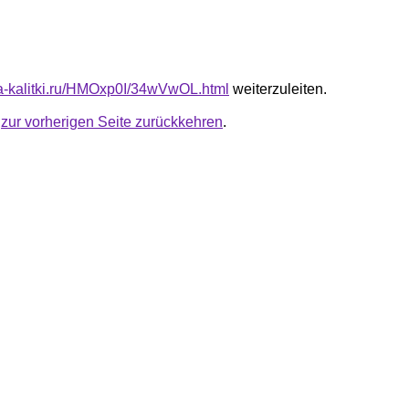
ota-kalitki.ru/HMOxp0I/34wVwOL.html
weiterzuleiten.
u
zur vorherigen Seite zurückkehren
.