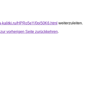
ta-kalitki.ru/HPRo5eY/0pj50K6.html
weiterzuleiten.
u
zur vorherigen Seite zurückkehren
.