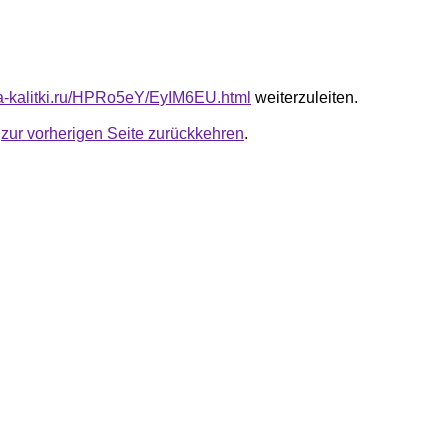
ota-kalitki.ru/HPRo5eY/EyIM6EU.html
weiterzuleiten.
u
zur vorherigen Seite zurückkehren
.