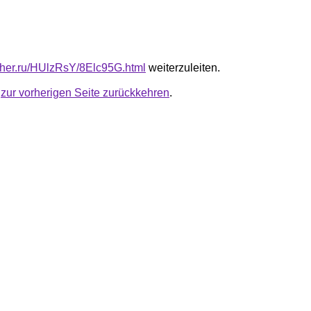
luther.ru/HUlzRsY/8Elc95G.html
weiterzuleiten.
u
zur vorherigen Seite zurückkehren
.